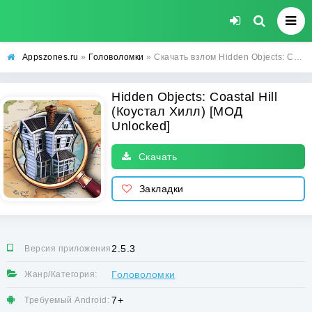
Appszones.ru
»
Головоломки
» Скачать взлом Hidden Objects: Coastal Hill (Коустал Хилл) [МОД Unlocked] на Андроид
Hidden Objects: Coastal Hill
(Коустал Хилл) [МОД
Unlocked]
Скачать
Закладки
2.5.3
Версия приложения:
Головоломки
Жанр/Категория:
7+
Требуемый Android: