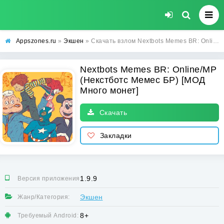
Appszones.ru
»
Экшен
» Скачать взлом Nextbots Memes BR: Online/MP (Некстботс Мемес БР) [МОД Много монет] на Андроид
Nextbots Memes BR: Online/MP
(Некстботс Мемес БР) [МОД
Много монет]
Скачать
Закладки
1.9.9
Версия приложения:
Экшен
Жанр/Категория:
8+
Требуемый Android: