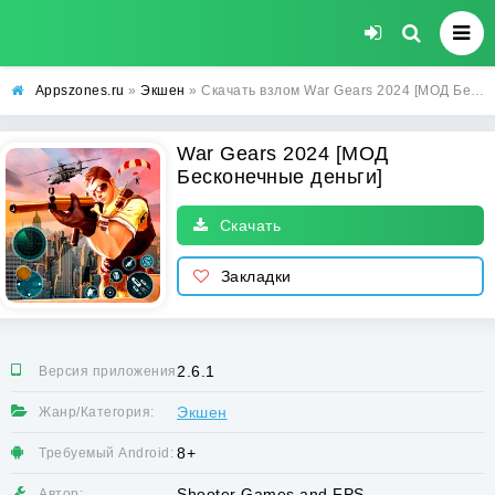
Appszones.ru
»
Экшен
» Скачать взлом War Gears 2024 [МОД Бесконечные деньги] на Андроид
War Gears 2024 [МОД
Бесконечные деньги]
Скачать
Закладки
2.6.1
Версия приложения:
Экшен
Жанр/Категория:
8+
Требуемый Android:
Shooter Games and FPS
Автор: