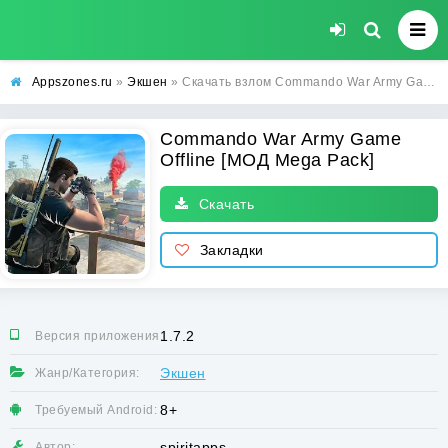
Appszones.ru
»
Экшен
» Скачать взлом Commando War Army Game Offline [МОД Mega Pack] на Андроид
Commando War Army Game
Offline [МОД Mega Pack]
Скачать
Закладки
1.7.2
Версия приложения:
Экшен
Жанр/Категория:
8+
Требуемый Android:
spiritapps
Автор: