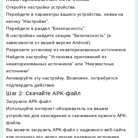
Откройте настройки устройства
:
Перейдите в параметры вашего устройства, нажав на
иконку "Настройки".
Перейдите в раздел "Безопасность"
:
В настройках найдите секцию "Безопасность" (в
зависимости от вашей версии Android).
Разрешите установку из неавторизованных источников
:
Найдите настройку "Установка приложений из
неавторизованных источников" или "Неизвестные
источники".
Активируйте эту настройку. Возможно, потребуется
подтвердить действие.
Шаг 2: Скачайте APK-файл
Загрузите APK-файл
:
Используйте интернет-обозреватель на вашем
устройстве для нахождения и скачивания нужного APK-
файла.
Вы можете загрузить APK-файл с надежного веб-сайта
или получить его через другие надежные источники.