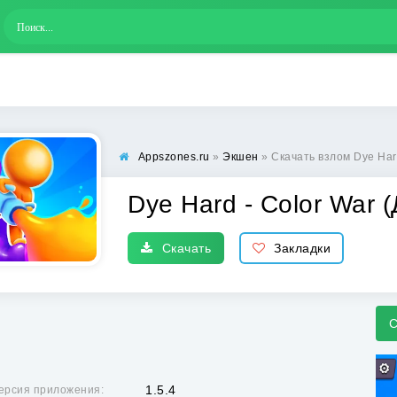
Appszones.ru
»
Экшен
» Скачать взлом Dye Har
Dye Hard - Color War 
Скачать
Закладки
С
1.5.4
ерсия приложения: