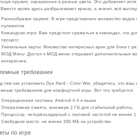
льзуя оружие, окрашенное в разные цвета. Это добавляет инт
. Вместо крови здесь разбрызгивают краску, а значит, всё выгл
Разнообразие оружия
: В игре представлено множество видов
пулеметов.
Командная игра
: Вам предстоит сражаться в командах, что д
процесс.
Уникальные карты
: Множество интересных арен для боев с р
МОД Menu
: Доступ к МОД меню открывает дополнительные во
интереснее.
темные требования
д тем как установить Dye Hard - Color War, убедитесь, что в
емным требованиям для комфортной игры. Вот что требуется:
Операционная система
: Android 4.4 и выше.
Оперативная память
: минимум 2 ГБ для стабильной работы.
Процессор
: четырёхъядерный с тактовой частотой не менее 1,
Свободное место
: не менее 300 МБ на устройстве.
еты по игре