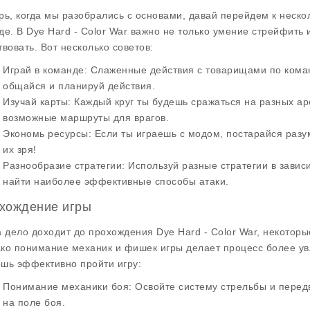
рь, когда мы разобрались с основами, давай перейдем к нескол
де. В Dye Hard - Color War важно не только умение стрейфить и
твовать. Вот несколько советов:
Играй в команде
: Слаженные действия с товарищами по кома
общайся и планируй действия.
Изучай карты
: Каждый круг ты будешь сражаться на разных ар
возможные маршруты для врагов.
Экономь ресурсы
: Если ты играешь с модом, постарайся раз
их зря!
Разнообразие стратегии
: Используй разные стратегии в зави
найти наиболее эффективные способы атаки.
хождение игры
а дело доходит до прохождения Dye Hard - Color War, некотор
ко понимание механик и фишек игры делает процесс более ув
шь эффективно пройти игру:
Понимание механики боя
: Освойте систему стрельбы и перед
на поле боя.