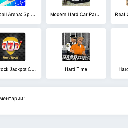
Volleyball Arena: Spike Hard
Modern Hard Car Parking Games
Hard Rock Jackpot Casino
Hard Time
Har
ментарии: