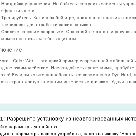
Настройка управления
: Не бойтесь настроить элементы упра
эффективности.
Тренируйтесь
: Как и в любой игре, постоянная практика помо
тренировок для отработки ваших навыков.
Следите за своим здоровьем
: Сохраняйте яркость и ресурсы 
момент не оказаться беззащитным.
лючение
Hard - Color War — это яркий пример современной мобильной и
ндное взаимодействие. Наслаждайтесь сражениями, пробуйте н
есса! Если вы хотите попробовать все возможности Dye Hard, 
рая откроет доступ ко многим интересным фишкам. Удачи в ва
1: Разрешите установку из неавторизованных ист
йте параметры устройства
:
дите в параметры вашего устройства, нажав на иконку "Настро