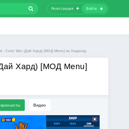
Регистрация
Войти
d - Color War (Дай Хард) [МОД Menu] на Андроид
(Дай Хард) [МОД Menu]
криншоты
Видео