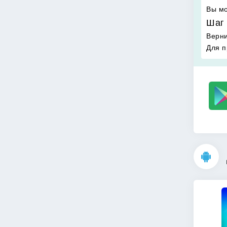
Вы мо
Шаг 
Верни
Для п