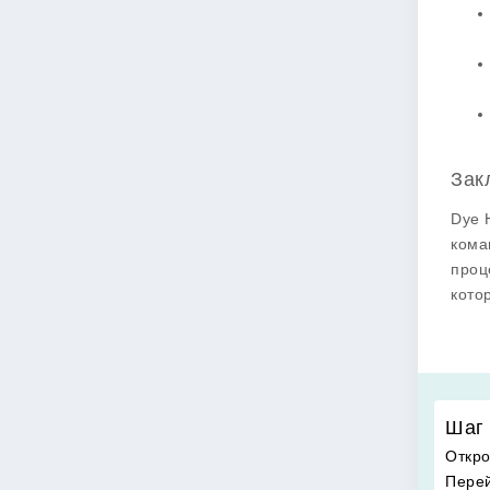
Зак
Dye 
кома
проц
кото
Шаг 
Откро
Перей