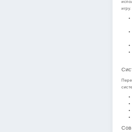
испо
игру
Сис
Пере
сист
Сов