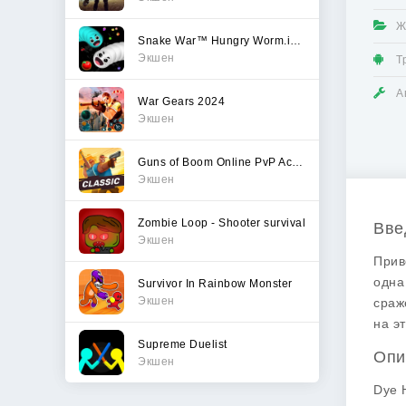
Ж
Snake War™ Hungry Worm.io Game
Экшен
Т
А
War Gears 2024
Экшен
Guns of Boom Online PvP Action
Экшен
Zombie Loop - Shooter survival
Вве
Экшен
Прив
одна
Survivor In Rainbow Monster
Экшен
сраж
на э
Supreme Duelist
Опи
Экшен
Dye 