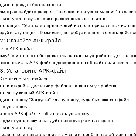
дите в раздел безопасности
:
аметрах найдите раздел "Приложения и уведомления" (в завис
шите установку из неавторизованных источников
:
те опцию "Установка приложений из неавторизованных источни
ируйте эту опцию. Возможно, потребуется подтвердить действи
2: Скачайте APK-файл
зите APK-файл
:
ьзуйте интернет-обозреватель на вашем устройстве для нахо
жете скачать APK-файл с доверенного веб-сайта или скачать е
3: Установите APK-файл
йте диспетчер файлов
:
те и откройте диспетчер файлов на вашем устройстве.
ите загруженный APK-файл
:
дите в папку "Загрузки" или ту папку, куда был скачан файл.
те установку
:
те на APK-файл, чтобы начать установку.
ердите установку и следуйте инструкциям на экране.
шите установку
:
 завершения инсталляции вы увидите сообщение об успешной