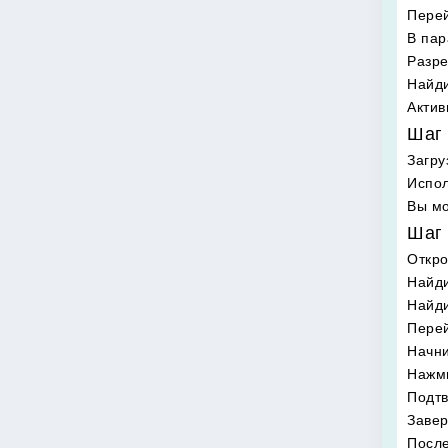
Перей
В пар
Разре
Найди
Актив
Шаг 
Загру
Испол
Вы мо
Шаг 
Откро
Найди
Найд
Перей
Начни
Нажми
Подтв
Завер
После