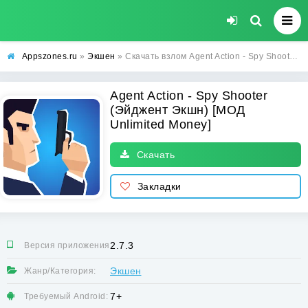
Appszones.ru
»
Экшен
» Скачать взлом Agent Action - Spy Shooter (Эйджент Экшн) [МОД Unlimited Money] на Андроид
Agent Action - Spy Shooter
(Эйджент Экшн) [МОД
Unlimited Money]
Скачать
Закладки
2.7.3
Версия приложения:
Экшен
Жанр/Категория:
7+
Требуемый Android: