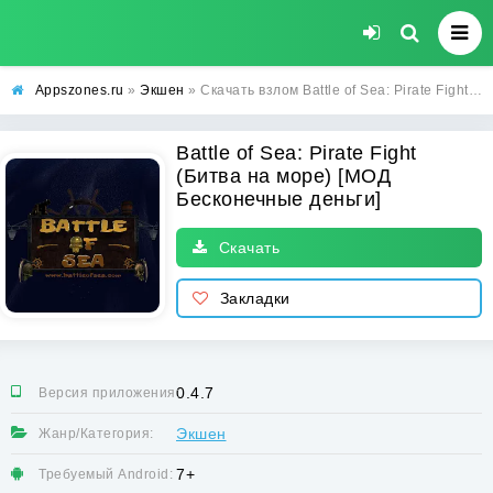
Appszones.ru
»
Экшен
» Скачать взлом Battle of Sea: Pirate Fight (Битва на море) [МОД Бесконечные деньги] на Андроид
Battle of Sea: Pirate Fight
(Битва на море) [МОД
Бесконечные деньги]
Скачать
Закладки
0.4.7
Версия приложения:
Экшен
Жанр/Категория:
7+
Требуемый Android: