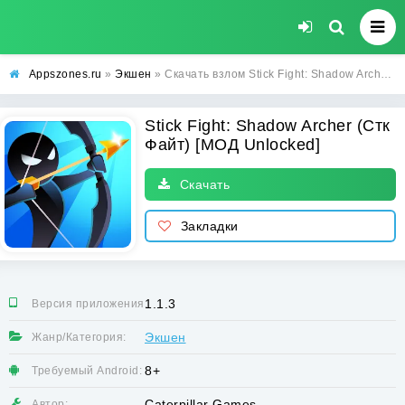
Appszones.ru
»
Экшен
» Скачать взлом Stick Fight: Shadow Archer (Стк Файт) [МОД Unlocked] на Андроид
Stick Fight: Shadow Archer (Стк
Файт) [МОД Unlocked]
Скачать
Закладки
1.1.3
Версия приложения:
Экшен
Жанр/Категория:
8+
Требуемый Android:
Caterpillar Games
Автор: