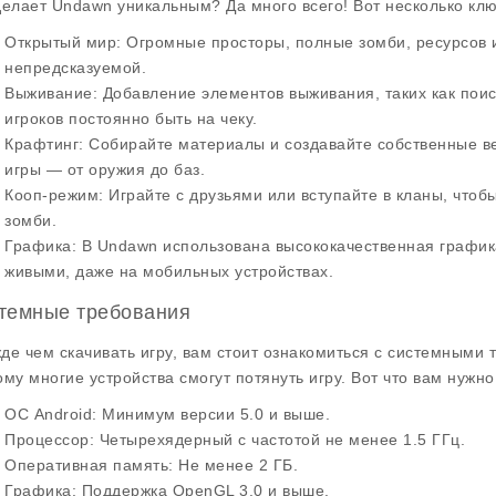
делает Undawn уникальным? Да много всего! Вот несколько кл
Открытый мир
: Огромные просторы, полные зомби, ресурсов и
непредсказуемой.
Выживание
: Добавление элементов выживания, таких как поис
игроков постоянно быть на чеку.
Крафтинг
: Собирайте материалы и создавайте собственные в
игры — от оружия до баз.
Кооп-режим
: Играйте с друзьями или вступайте в кланы, что
зомби.
Графика
: В Undawn использована высококачественная график
живыми, даже на мобильных устройствах.
темные требования
де чем скачивать игру, вам стоит ознакомиться с
системными 
ому многие устройства смогут потянуть игру. Вот что вам нужно
ОС Android
: Минимум версии 5.0 и выше.
Процессор
: Четырехядерный с частотой не менее 1.5 ГГц.
Оперативная память
: Не менее 2 ГБ.
Графика
: Поддержка OpenGL 3.0 и выше.