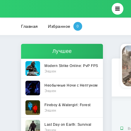
Главная
Избранное
Лучшее
Modern Strike Online: PvP FPS
Экшен
Необычные Ночи с Нептуном
Экшен
Fireboy & Watergirl: Forest
Экшен
Last Day on Earth: Survival
В
Экшен