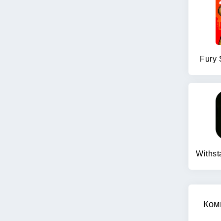
Fury 
Ком