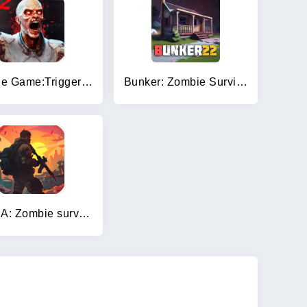
Zombie Game:Trigger Survivor
Bunker: Zombie Survival Games
TEGRA: Zombie survival island