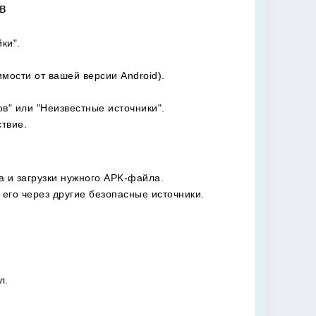
в
ки".
мости от вашей версии Android).
в" или "Неизвестные источники".
ствие.
а и загрузки нужного APK-файла.
 его через другие безопасные источники.
л.