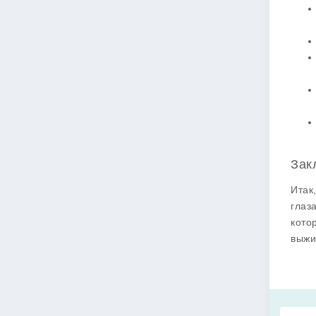
Зак
Итак
глаз
кото
выжи