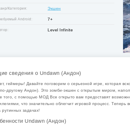
Экшен
анр/Категория:
7+
ребуемый Android:
Level Infinite
втор:
ие сведения о Undawn (Андон)
ет, геймеры! Давайте поговорим о серьезной игре, которая в
 по-другому
Андон
). Это зомби-экшен с открытым миром, нап
е того, с помощью
МОД Все открыто
вам предоставят возможно
илегиями, что значительно облегчит игровой процесс. Теперь 
а рутинных задачах!
бенности Undawn (Андон)