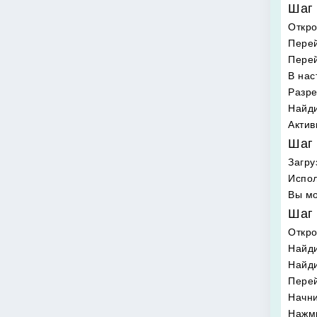
Шаг 
Откро
Перей
Перей
В нас
Разре
Найди
Актив
Шаг 
Загру
Испол
Вы мо
Шаг 
Откр
Найди
Найд
Перей
Начни
Нажми