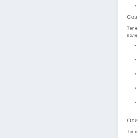
Сов
Тепе
поле
Опи
Тепе