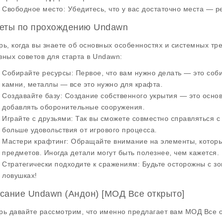
Свободное место
: Убедитесь, что у вас достаточно места — р
еты по прохождению Undawn
рь, когда вы знаете об основных особенностях и системных т
зных советов для старта в Undawn:
Собирайте ресурсы
: Первое, что вам нужно делать — это соби
камни, металлы — все это нужно для крафта.
Создавайте базу
: Создание собственного укрытия — это осно
добавлять оборонительные сооружения.
Играйте с друзьями
: Так вы сможете совместно справляться с
больше удовольствия от игрового процесса.
Мастери крафтинг
: Обращайте внимание на элементы, котор
предметов. Иногда детали могут быть полезнее, чем кажется.
Стратегически подходите к сражениям
: Будьте осторожны с з
ловушках!
сание Undawn (Андон) [МОД Все открыто]
рь давайте рассмотрим, что именно предлагает вам
МОД Все о