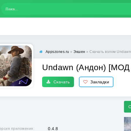
Appszones.ru
»
Экшен
» Скачать взлом Undawn
Undawn (Андон) [МОД 
Скачать
Закладки
С
0.4.8
ерсия приложения: