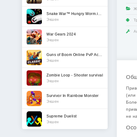
Ж
Snake War™ Hungry Worm.io Game
Экшен
Т
А
War Gears 2024
Экшен
Guns of Boom Online PvP Action
Экшен
Zombie Loop - Shooter survival
Общ
Экшен
Прив
(или
Survivor In Rainbow Monster
Экшен
Боле
прив
не н
Supreme Duelist
Экшен
Осо