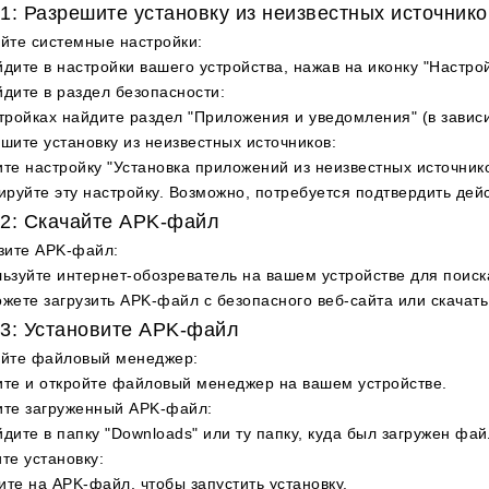
1: Разрешите установку из неизвестных источнико
йте системные настройки
:
дите в настройки вашего устройства, нажав на иконку "Настрой
дите в раздел безопасности
:
тройках найдите раздел "Приложения и уведомления" (в зависи
шите установку из неизвестных источников
:
те настройку "Установка приложений из неизвестных источнико
ируйте эту настройку. Возможно, потребуется подтвердить дей
2: Скачайте APK-файл
зите APK-файл
:
ьзуйте интернет-обозреватель на вашем устройстве для поиск
жете загрузить APK-файл с безопасного веб-сайта или скачать
3: Установите APK-файл
ойте файловый менеджер
:
те и откройте файловый менеджер на вашем устройстве.
ите загруженный APK-файл
:
дите в папку "Downloads" или ту папку, куда был загружен фай
те установку
:
те на APK-файл, чтобы запустить установку.