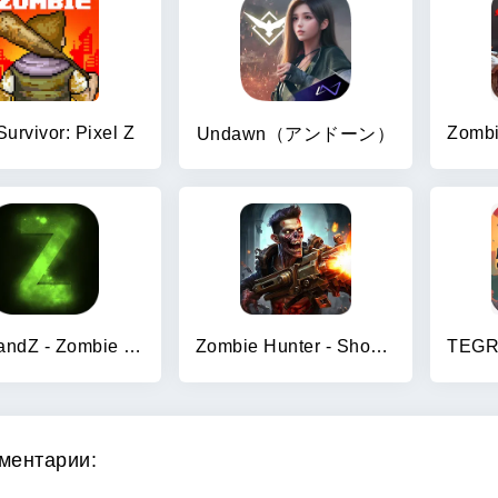
Survivor: Pixel Z
Undawn（アンドーン）
WithstandZ - Zombie Survival!
Zombie Hunter - Shooting Game
ментарии: