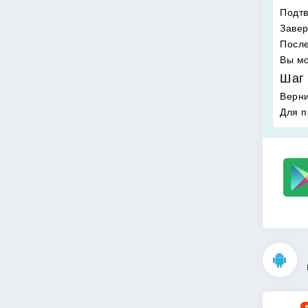
Подтв
Завер
После
Вы мо
Шаг 
Верни
Для п