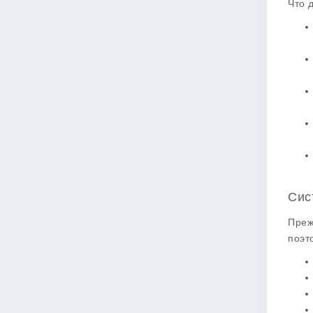
Что 
Сис
Преж
поэт