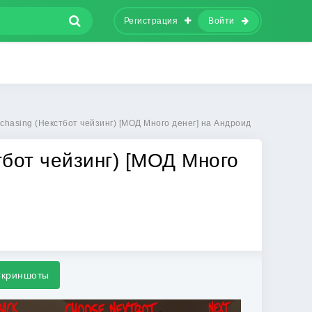
Регистрация
Войти
 chasing (Некстбот чейзинг) [МОД Много денег] на Андроид
тбот чейзинг) [МОД Много
криншоты