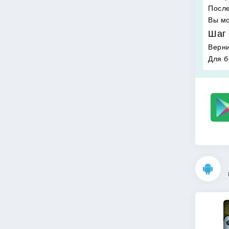
После
Вы мо
Шаг 
Верни
Для б