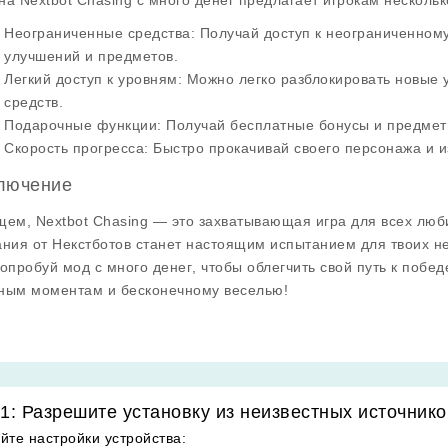
 на
Nextbot Chasing
с
много денег
предлагает игрокам нескольк
Неограниченные средства
: Получай доступ к неограниченному
улучшений и предметов.
Легкий доступ к уровням
: Можно легко разблокировать новые 
средств.
Подарочные функции
: Получай бесплатные бонусы и предме
Скорость прогресса
: Быстро прокачивай своего персонажа и и
лючение
щем,
Nextbot Chasing
— это захватывающая игра для всех люб
ания от Некстботов станет настоящим испытанием для твоих не
попробуй мод с
много денег
, чтобы облегчить свой путь к побед
ным моментам и бесконечному веселью!
1: Разрешите установку из неизвестных источнико
йте настройки устройства
: