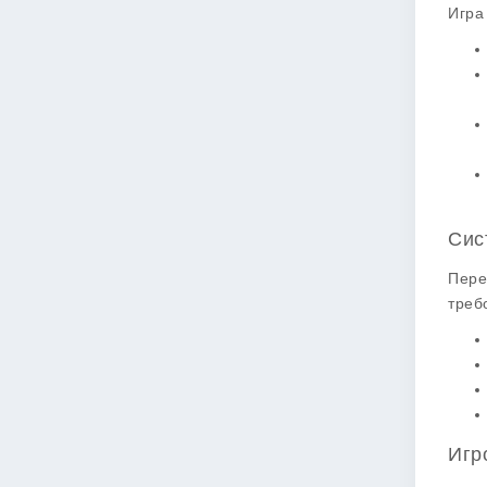
Игра
Сис
Пере
треб
Игр