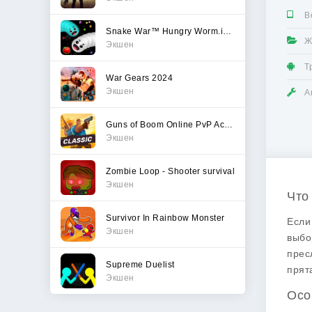
В
Snake War™ Hungry Worm.io Game
Ж
Экшен
Т
War Gears 2024
Экшен
А
Guns of Boom Online PvP Action
Экшен
Zombie Loop - Shooter survival
Экшен
Что
Survivor In Rainbow Monster
Если
Экшен
выбо
прес
Supreme Duelist
прят
Экшен
Осо