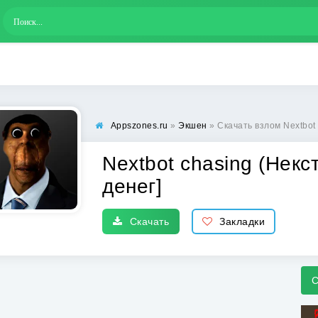
Appszones.ru
»
Экшен
» Скачать взлом Nextbot
Nextbot chasing (Некс
денег]
Скачать
Закладки
С