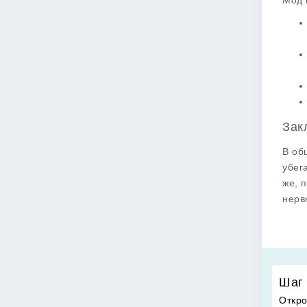
Мод
Зак
В об
убег
же, 
нерв
Шаг 
Откро