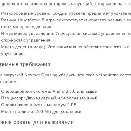
 предлагает множество
интересных функций
, которые делают 
Разнообразные уровни
: Каждый уровень предлагает уникальн
Разные Некстботы
: В игре присутствует множество разных Не
стилями преследования.
Интуитивное управление
: Упрощённая система управления по
сложностях управления.
Много денег
(в моде): Это значительно облегчит твою жизнь в
улучшения.
темные требования
д загрузкой
Nextbot Chasing
убедись, что твое устройство соо
ованиям:
Операционная система
: Android 5.0 или выше
Процессор
: Двухъядерный или более мощный
Оперативная память
: минимум 2 ГБ
Место на диске
: 200 МБ для установки
овые советы для выживания