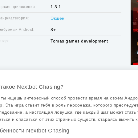
1.3.1
ерсия приложения:
Экшен
анр/Категория:
8+
ребуемый Android:
Tomas games development
втор:
 такое Nextbot Chasing?
 ты ищешь интересный способ провести время на своём Андро
р. Эта игра ставит тебя в роль персонажа, которого преследу
ледование, а настоящая ловушка, где каждый шаг может стать 
аться и спасаться от этих странных существ, стараясь выжить 
бенности Nextbot Chasing