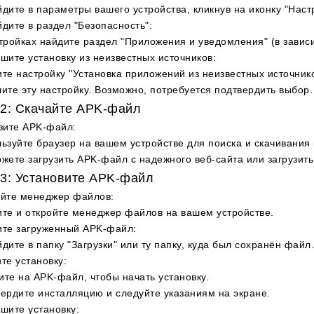
дите в параметры вашего устройства, кликнув на иконку "Наст
дите в раздел "Безопасность"
:
тройках найдите раздел "Приложения и уведомления" (в зависи
шите установку из неизвестных источников
:
те настройку "Установка приложений из неизвестных источнико
ите эту настройку. Возможно, потребуется подтвердить выбор.
2: Скачайте APK-файл
зите APK-файл
:
ьзуйте браузер на вашем устройстве для поиска и скачивания
жете загрузить APK-файл с надежного веб-сайта или загрузить
3: Установите APK-файл
ойте менеджер файлов
:
те и откройте менеджер файлов на вашем устройстве.
ите загруженный APK-файл
:
дите в папку "Загрузки" или ту папку, куда был сохранён файл.
те установку
:
те на APK-файл, чтобы начать установку.
ердите инсталляцию и следуйте указаниям на экране.
шите установку
: