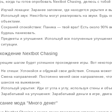
рь, когда ты готов опробовать
Nextbot Chasing
, делюсь с тобой
Изучай локации
: Заранее запомни, где находятся укрытия и 
Используй звук
: Некстботы могут реагировать на звуки. Будь
объектами.
Сохраняй спокойствие
: Паника — твой враг! Есть около 90% 
будешь паниковать.
Предметы и улучшения
: Используй все полученные улучшения
ситуации.
хождение Nextbot Chasing
ующим шагом будет успешное прохождение игры. Вот некоторы
Не спеши
: Успокойся и обдумай свои действия. Спешка может
Смена направлений
: Постоянно меняй свое направление, что
шансов на выживание.
Используй укрытия
: Иди от угла к углу, используя стены и об
Зарабатывай на улучшения
: Зарабатывай деньги в игре, двиг
сание мода "Много денег"