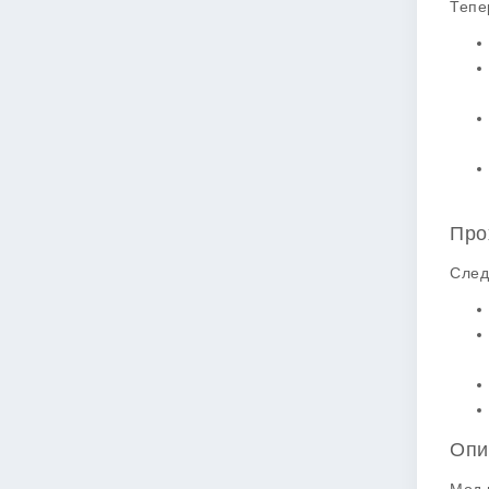
Тепе
Про
След
Опи