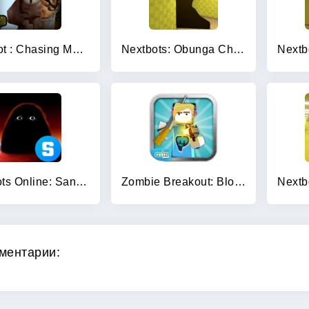
NextBot : Chasing Memes
Nextbots: Obunga Chase Rooms
Nextbots Online: Sandbox
Zombie Breakout: Blood & Chaos
ментарии: