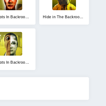
Nextbots In Backrooms: Obunga
Hide in The Backrooms Nextbots
Nextbots In Backrooms: Shooter