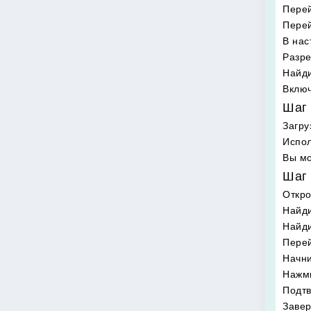
Перей
Перей
В нас
Разре
Найди
Включ
Шаг 
Загру
Испол
Вы мо
Шаг 
Откр
Найди
Найд
Перей
Начни
Нажми
Подтв
Завер