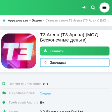
Appszones.ru
»
Экшен
» Скачать взлом T3 Arena (Т3 Арена) [МОД Бесконечные деньги] на Андроид
T3 Arena (Т3 Арена) [МОД
Бесконечные деньги]
Скачать
Закладки
1.8.1
Версия приложения:
Экшен
Жанр/Категория:
6+
Требуемый Android:
XD Entertainment Pte Ltd
Автор: