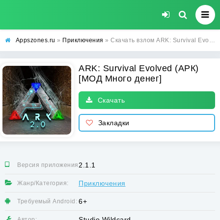
Appszones.ru
»
Приключения
» Скачать взлом ARK: Survival Evolved (АРК) [МОД Много денег] на Андроид
ARK: Survival Evolved (АРК)
[МОД Много денег]
Скачать
Закладки
2.1.1
Версия приложения:
Приключения
Жанр/Категория:
6+
Требуемый Android:
Studio Wildcard
Автор: