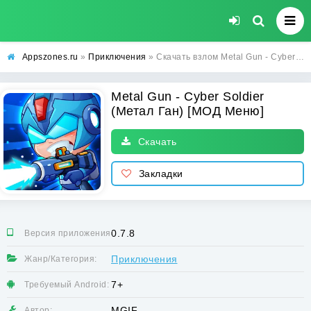
Appszones.ru
»
Приключения
» Скачать взлом Metal Gun - Cyber Soldier (Метал Ган) [МОД Меню] на Андроид
Metal Gun - Cyber Soldier
(Метал Ган) [МОД Меню]
Скачать
Закладки
0.7.8
Версия приложения:
Приключения
Жанр/Категория:
7+
Требуемый Android:
MGIF
Автор: