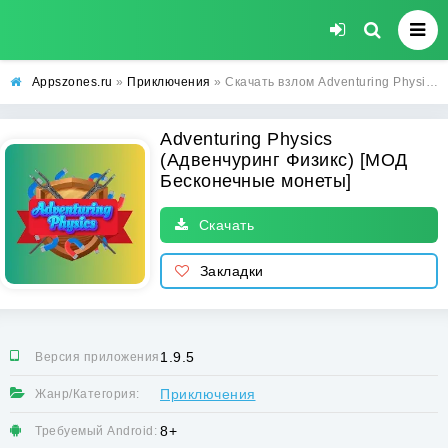
Appszones.ru
»
Приключения
» Скачать взлом Adventuring Physics (Адвенчуринг Физикс) [МОД Бесконечные монеты] на Андроид
Adventuring Physics
(Адвенчуринг Физикс) [МОД
Бесконечные монеты]
Скачать
Закладки
1.9.5
Версия приложения:
Приключения
Жанр/Категория:
8+
Требуемый Android: