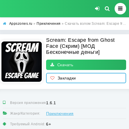
Appszones.ru
»
Приключения
» Скачать взлом Scream: Escape from Ghost Face (Скрим) [МОД Бесконечные деньги] на Андроид
Scream: Escape from Ghost
Face (Скрим) [МОД
Бесконечные деньги]
Скачать
Закладки
1.6.1
Версия приложения:
Приключения
Жанр/Категория:
6+
Требуемый Android: