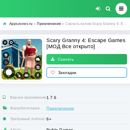
Appszones.ru
»
Приключения
» Скачать взлом Scary Granny 4: Escape Games [МОД Все открыто] на Андроид
Scary Granny 4: Escape Games
[МОД Все открыто]
Скачать
Закладки
1.7.6
Версия приложения:
Приключения
Жанр/Категория:
6+
Требуемый Android:
Nublo Games
Автор: