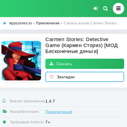
Appszones.ru
»
Приключения
» Скачать взлом Carmen Stories: Detective Game (Кармен Сториз) [МОД Бесконечные деньги] на Андроид
Carmen Stories: Detective
Game (Кармен Сториз) [МОД
Бесконечные деньги]
Скачать
Закладки
1.4.7
Версия приложения:
Приключения
Жанр/Категория:
7+
Требуемый Android: